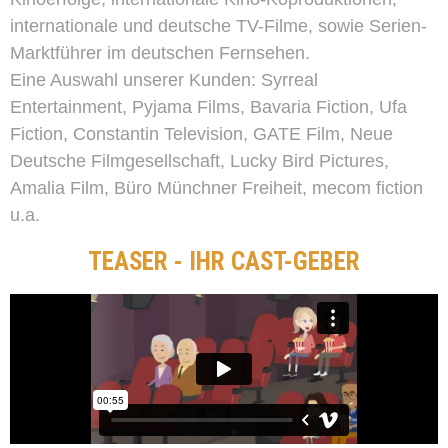
internationale und deutsche TV-Filme, sowie Serien-
Marktführer im deutschen Fernsehen.
Eine Auswahl unserer Kunden: Syrreal
Entertainment, Pyjama Films, Bavaria Fiction, Ufa
Fiction, Constantin Television, GATE Film, Neue
Deutsche Filmgesellschaft, Lucky Bird Pictures,
Amalia Film, Büro Münchner Freiheit, mecom fiction
u.a.
TEASER - IHR CAST-GEBER