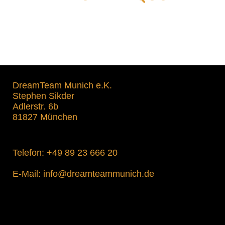
DreamTeam Munich e.K.
Stephen Sikder
Adlerstr. 6b
81827 München
Telefon:
+49 89 23 666 20
E-Mail:
info@dreamteammunich.de